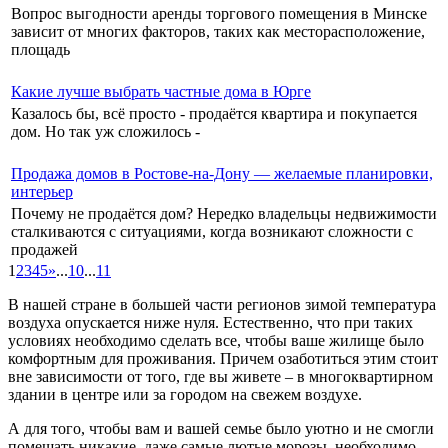
Вопрос выгодности аренды торгового помещения в Минске
зависит от многих факторов, таких как месторасположение,
площадь
Какие лучше выбрать частные дома в Юрге
Казалось бы, всё просто - продаётся квартира и покупается
дом. Но так уж сложилось -
Продажа домов в Ростове-на-Дону — желаемые планировки,
интерьер
Почему не продаётся дом? Нередко владельцы недвижимости
сталкиваются с ситуациями, когда возникают сложности с
продажей
1
2
3
4
5
»
...
10
...
11
В нашей стране в большей части регионов зимой температура
воздуха опускается ниже нуля. Естественно, что при таких
условиях необходимо сделать все, чтобы ваше жилище было
комфортным для проживания. Причем озаботиться этим стоит
вне зависимости от того, где вы живете – в многоквартирном
здании в центре или за городом на свежем воздухе.
А для того, чтобы вам и вашей семье было уютно и не смогли
помешать никакие, даже самые лютые морозы, необходимо