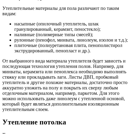
Утеплительные материалы для пола различают по таким
видам:
насыпные (опилочный утеплитель, шлак
гранулированный, керамзит, пеностекло);
наливные (полимерные типы смесей);
рулонные (пенофол, минвата, линолеум, изолон и т.д.);
плиточные (полиуретановая плита, пенополистирол
экструдированный, пенопласт и др.).
От выбранного вида материала утеплителя будет зависеть и
последующая технология утепления полов. Например, для
минваты, керамзита или пеноплекса необходимо выполнять
стяжку или прокладывать лаги. Листы ДВП, пробковый
утеплитель и другие похожие материалы, достаточно просто
аккуратно уложить на полу и покрыть их сверху любым
отделочным материалом, например, паркетом. Для этого
можно использовать даже линолеум с утепленной основой,
который будет являться дополнительным изоляционным
утеплительным слоем.
Утепление потолка