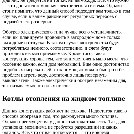
Для них не требуется ни топки, ни дымохода. Все, что нужно
— это достаточно мощная электрическая система. Однако
стоит помнить, что данный способ подходит вам только в том
случае, если в вашем районе нет регулярных перебоев с
подачей электроэнергии.
Обогрев электрического типа лучше всего устанавливать,
если вы планируете проводить в загородном доме только
выходные и отпуска. В таком случае электричества будет
потребляться немного, соответственно, и счета будут
приходить весьма приемлемые. Кроме того, такая
конструкция хороша тем, что занимает очень мало места, что
особенно важно, если дом небольшой. Еще одно достоинство
подобных нагревателей: с их помощью можно быстро и без
проблем нагреть воду, достаточно лишь повернуть
выключатель. Также электрический обогрев незаменим для,
так называемых, «теплых полов».
Котлы отопления на жидком топливе
Данная конструкция работает на солярке. Недостаток такого
способа обогрева в том, что расходуется много топлива.
Однако преимущества у данного метода тоже есть. Так, для
установки механизма не требуется разрешений никаких
органов. Все, что от вас потребуется — это вовремя