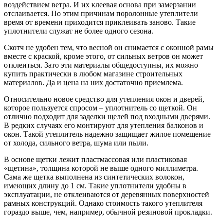
воздействием ветра. И их клеевая основа при замерзании
отслаивается. По этим причинам поролонные утеплители
время от времени приходится приклеивать заново. Такие
уплотнители служат не более одного сезона.
Скотч не удобен тем, что весной он снимается с оконной рамы
вместе с краской, кроме этого, от сильных ветров он может
отклеиться. Зато эти материалы общедоступны, их можно
купить практически в любом магазине строительных
материалов. Да и цена на них достаточно приемлема.
Относительно новое средство для утепления окон и дверей,
которое пользуется спросом – уплотнитель со щеткой. Он
отлично подходит для заделки щелей под входными дверями.
В редких случаях его монтируют для утепления балконов и
окон. Такой утеплитель надежно защищает жилое помещение
от холода, сильного ветра, шума или пыли.
В основе щетки лежит пластмассовая или пластиковая
«щетина», толщина которой не выше одного миллиметра.
Сама же щетка выполнена из синтетических волокон,
имеющих длину до 1 см. Такие уплотнители удобны в
эксплуатации, не отклеиваются от деревянных поверхностей
рамных конструкций. Однако стоимость такого утеплителя
гораздо выше, чем, например, обычной резиновой прокладки.