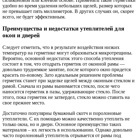
силиконовой или клеевой основе. Применять такие герметики
удобно во время удаления небольших щелей, размер которых
не превышает пять миллиметров. В других случаях он, скорее
всего, не будет эффективным.
Преимущества и недостатки утеплителей для
окон и дверей
Следует отметить, что в результате воздействия низких
температур на герметике могут образоваться микротрещины.
Вероятно, основной недостаток этого способа утепления
состоит в том, что отодрать герметик от оконной рамы —
довольно трудоемкое занятие, после которого окно придется
красить по-новому. Зато идеальным решением проблемы
герметик станет при заделке щелей между оконным стеклом и
рамой. Сначала из рамы вынимается стекло, после чего
наносится герметик в пазы, удерживающие стекло. После
этого, пока герметик не затвердел, стекло можно ставить на
свое прежнее место.
Достаточно популярны бумажный скотч и поролоновые
утеплители. С их помощью можно качественно утеплить не
только окна, но и двери. Основное преимущество таких
материалов – их легкость в использовании. Однако довольно
часто поролоновый утеплитель отрывается от рамы под