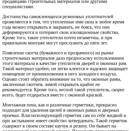
продавцами строительных материалов или другими
специалистами.
Достоинства самоклеющихся резиновых уплотнителей
проявляются в том, что утепленные ими окна в любое время
года можно открывать и закрывать, не боясь, что они
деформируются и потеряют свои изоляционные свойства.
Кроме того, такие утеплители почти незаметны, и при
правильном монтаже могут прослужить до пяти лет.
Появление скотча (бумажного и прозрачного) на рынке
строительных материалов дало предпосылку использования
этого материала в качестве утеплителя дверей и оконных рам.
Такой материал удобен, он легко клеится и надежно защищает
помещение от проникновения в него холодного воздуха.
Однако стоит обратить внимание на то, что оконные рамы,
заклеенные скотчем, зимой открывать крайне не
рекомендуется. Кроме того, весной такой утеплитель, скорее
всего, будет отдираться вместе с оконной краской.
Монтажная пена, как и различные герметики, прекрасно
подходит для удаления щелей в оконных рамах и дверных
проемах. Влагоизолирующий герметик сам по себе жидкий и
при застывании имеет свойство затвердевать. Такой герметик
содержит в своем составе каучук и резину. Он бывает на