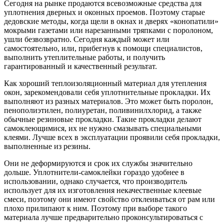
Сегодня на рынке продаются всевозможные средства для
уплотнения дверных и оконных проемов. Поэтому старые
дедовские методы, когда щели в окнах и дверях «конопатили»
мокрыми газетами или нарезанными тряпками с поролоном,
ушли безвозвратно. Сегодня каждый может или
самостоятельно, или, прибегнув к помощи специалистов,
выполнить утеплительные работы, и получить
гарантированный и качественный результат.
Как хороший теплоизоляционный материал для утепления
окон, зарекомендовали себя уплотнительные прокладки. Их
выполняют из разных материалов. Это может быть поролон,
пенополиэтилен, полиуретан, поливинилхлорид, а также
обычные резиновые прокладки. Такие прокладки делают
самоклеющимися, их не нужно смазывать специальными
клеями. Лучше всех в эксплуатации проявили себя прокладки,
выполненные из резины.
Они не деформируются и срок их службы значительно
дольше. Уплотнители-самоклейки гораздо удобнее в
использовании, однако случается, что производитель
использует для их изготовления некачественные клеевые
смеси, поэтому они имеют свойство отклеиваться от рам или
плохо прилипают к ним. Поэтому при выборе такого
материала лучше предварительно проконсультироваться с