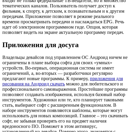
входят не только федеральные ТВ-вещатели, но и множество
тематических каналов. Пользователь получает доступ к
фильмам, к спорту, к детским, к познавательным и к другим
передачам. Приложение позволяет в режиме реального
времени просматривать передачи и наслаждаться EPG. Речь
идет об электронном программном гиде. Опция, которая
позволяет видеть на экране актуальную программу передач.
Приложения для досуга
Владельцы девайсов под управлением ОС Андроид ничем не
ограничены в плане выбора софта для своих «умных»
устройств. Во-первых, операционная система не имеет
ограничений, а, во-вторых — разработчики регулярно
предлагают новые программы. К примеру,
приложения для
рисования на Андроид скачать
можно для любительского и
профессионального самовыражения. Простейшие программы
позволяют создавать изображения, используя базовый набор
инструментов. Художники или те, кто планирует таковыми
стать, выбирают софт с расширенным функционалом. В
наборе инструментов появляются шаблоны, которые могут
использовать для новых композиций. Главное – это скачивать
софт, не забывая проверять его на предмет наличия
вредоносного ПО. Поможет в этом антивирус,
установленный на девайсе. Помимо этого, знакомятся с