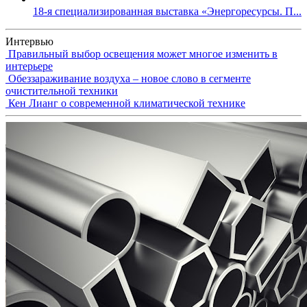
18-я специализированная выставка «Энергоресурсы. П...
Интервью
Правильный выбор освещения может многое изменить в
интерьере
Обеззараживание воздуха – новое слово в сегменте
очистительной техники
Кен Лианг о современной климатической технике