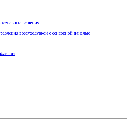
инженерные решения
правления воздуходувкой с сенсорной панелью
набжения