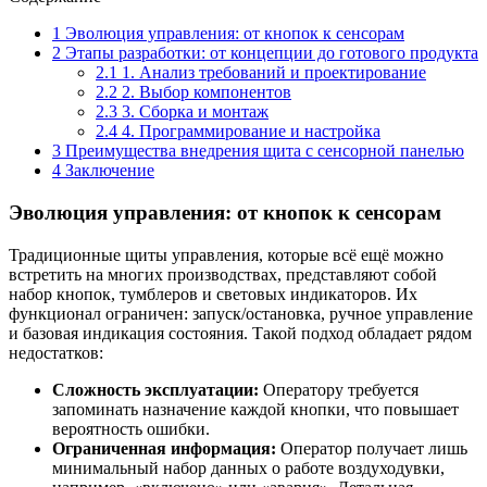
1
Эволюция управления: от кнопок к сенсорам
2
Этапы разработки: от концепции до готового продукта
2.1
1. Анализ требований и проектирование
2.2
2. Выбор компонентов
2.3
3. Сборка и монтаж
2.4
4. Программирование и настройка
3
Преимущества внедрения щита с сенсорной панелью
4
Заключение
Эволюция управления: от кнопок к сенсорам
Традиционные щиты управления, которые всё ещё можно
встретить на многих производствах, представляют собой
набор кнопок, тумблеров и световых индикаторов. Их
функционал ограничен: запуск/остановка, ручное управление
и базовая индикация состояния. Такой подход обладает рядом
недостатков:
Сложность эксплуатации:
Оператору требуется
запоминать назначение каждой кнопки, что повышает
вероятность ошибки.
Ограниченная информация:
Оператор получает лишь
минимальный набор данных о работе воздуходувки,