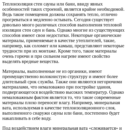
Теплоизоляция стен сауны или бани, ввиду явных
особенностей таких строений, является крайне необходимой.
Ведь такие помещения должны сохранять тепло, отлично
прогреваться и медленно остывать. Сегодня существует
довольно много различных способов выполнения тепловой
изоляции стен саун и бань. Однако многие из существующих
способов имеют свои недостатки. Некоторые органические
материалы, применяемые в качестве утеплителей, такие,
например, как соломит или камыш, представляют некоторые
трудности при их монтаже. Кроме того, такие материалы
очень горючи и при сильном нагреве имеют свойство
выделять вредные вещества.
Материалы, выполненные не из органики, имеют
преимущественно волокнистую структуру и имеют более
длительный срок службы. Также они являются негорючими
материалами, что немаловажно при постройке здания,
подвергающегося воздействию высоких температур. Однако
немаловажным фактом является то, что такие современные
материалы плохо переносят влагу. Например, минеральная
вата, используемая в качестве теплоизоляционного слоя,
выполненного снаружи сауны или бани, постепенно будет
накапливать в себе воду.
Под воздействием влаги минеральная вата «слеживается» и