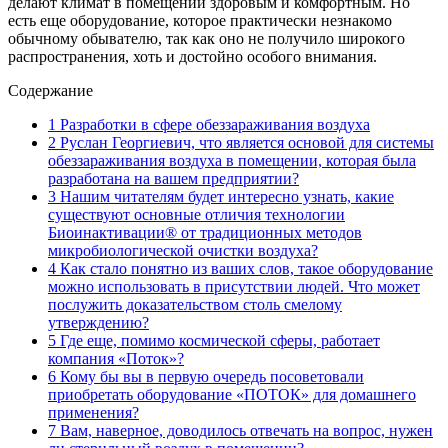
делают климат в помещении здоровым и комфортным. Но
есть еще оборудование, которое практически незнакомо
обычному обывателю, так как оно не получило широкого
распространения, хоть и достойно особого внимания.
Содержание
1
Разработки в сфере обеззараживания воздуха
2
Руслан Георгиевич, что является основой для системы
обеззараживания воздуха в помещении, которая была
разработана на вашем предприятии?
3
Нашим читателям будет интересно узнать, какие
существуют основные отличия технологии
Биоинактивации® от традиционных методов
микробиологической очистки воздуха?
4
Как стало понятно из ваших слов, такое оборудование
можно использовать в присутствии людей. Что может
послужить доказательством столь смелому
утверждению?
5
Где еще, помимо космической сферы, работает
компания «Поток»?
6
Кому бы вы в первую очередь посоветовали
приобретать оборудование «ПОТОК» для домашнего
применения?
7
Вам, наверное, доводилось отвечать на вопрос, нужен