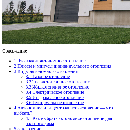
Содержание
1
Что значит автономное отопление
2
Плюсы и минусы индивидуального отопления
3
Виды автономного отопления
3.1
Газовое отопление
3.2
Твердотопливное отопление
3.3
Жидкотопливное отопление
3.4
Электрическое отопление
3.5
Инфракрасное отопление
3.6
Геотермальное отопление
4
Автономное или центральное отопление — что
выбрать?
4.1
Как выбрать автономное отопление для
частного дома
5
Заключение