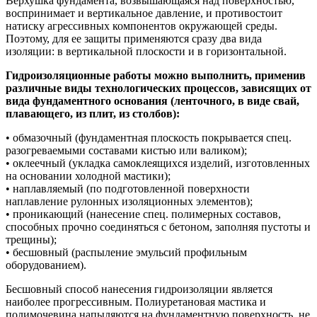
Верхушка фундамента, возвышающаяся над поверхностью,
воспринимает и вертикальное давление, и противостоит
натиску агрессивных компонентов окружающей среды.
Поэтому, для ее защиты применяются сразу два вида
изоляции: в вертикальной плоскости и в горизонтальной.
Гидроизоляционные работы можно выполнить, применив
различные виды технологических процессов, зависящих от
вида фундаментного основания (ленточного, в виде свай,
плавающего, из плит, из столбов):
• обмазочный (фундаментная плоскость покрывается спец.
разогреваемыми составами кистью или валиком);
• оклеечный (укладка самоклеящихся изделий, изготовленных
на основании холодной мастики);
• наплавляемый (по подготовленной поверхности
наплавление рулонных изоляционных элементов);
• проникающий (нанесение спец. полимерных составов,
способных прочно соединяться с бетоном, заполняя пустоты и
трещины);
• бесшовный (распыление эмульсий профильным
оборудованием).
Бесшовный способ нанесения гидроизоляции является
наиболее прогрессивным. Полиуретановая мастика и
полимочевина напыляются на фундаментную поверхность, не