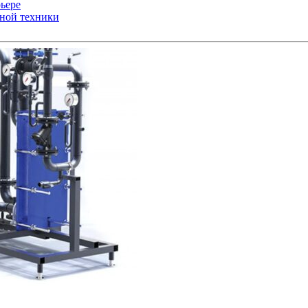
ьере
ьной техники