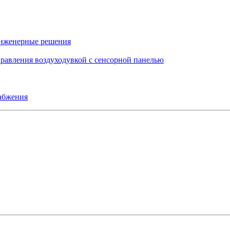
инженерные решения
правления воздуходувкой с сенсорной панелью
набжения