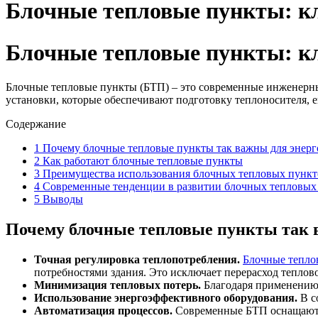
Блочные тепловые пункты: к
Блочные тепловые пункты: к
Блочные тепловые пункты (БТП) – это современные инженерн
установки, которые обеспечивают подготовку теплоносителя, е
Содержание
1
Почему блочные тепловые пункты так важны для энер
2
Как работают блочные тепловые пункты
3
Преимущества использования блочных тепловых пункт
4
Современные тенденции в развитии блочных тепловых
5
Выводы
Почему блочные тепловые пункты так 
Точная регулировка теплопотребления.
Блочные тепло
потребностями здания. Это исключает перерасход теплово
Минимизация тепловых потерь.
Благодаря применению 
Использование энергоэффективного оборудования.
В с
Автоматизация процессов.
Современные БТП оснащаются