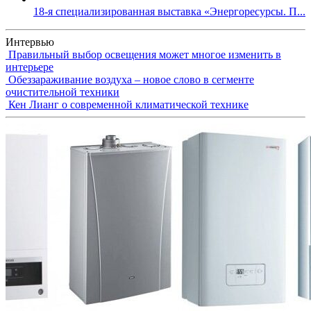
18-я специализированная выставка «Энергоресурсы. П...
Интервью
Правильный выбор освещения может многое изменить в
интерьере
Обеззараживание воздуха – новое слово в сегменте
очистительной техники
Кен Лианг о современной климатической технике