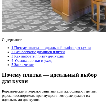
Содержание
1
Почему плитка — идеальный выбор для кухни
2
Разнообразие дизайнов плитки
3
Как выбрать плитку для кухни
4
Укладка плитки и уход
5
Заключение
Почему плитка — идеальный выбор
для кухни
Керамическая и керамогранитная плитка обладают целым
рядом неоспоримых преимуществ, которые делают их
идеальными для кухни.