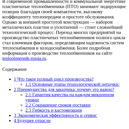
В современной промышленности и коммунальной энергетике
пластинчатые теплообменники (ПТО) занимают лидирующие
позиции благодаря своей компактности, высокому
коэффициенту теплопередачи и простоте обслуживания.
Однако за внешней простотой конструкции — набором
металлических пластин и уплотнений — стоит сложнейший
технологический процесс. Переход многих предприятий на
производство пластинчатых теплообменников полного цикла
стал ключевым фактором, определяющим надежность систем
теплоснабжения и холодоснабжения. Более подробная
информация о производстве теплообменников на сайте
teploobmennik-russia.ru
.
Содержание
1
Что такое полный цикл производства?
1.1
Основные этапы технологической цепочки:
2
Преимущества для заказчика: почему это важно?
2.1
Гарантия качества на каждом микронном
уровне
2.2
Сокращение сроков поставки
2.3
Гибкость и кастомизация
3
Экономическая эффективность и сервис
4
Будущее отрасли