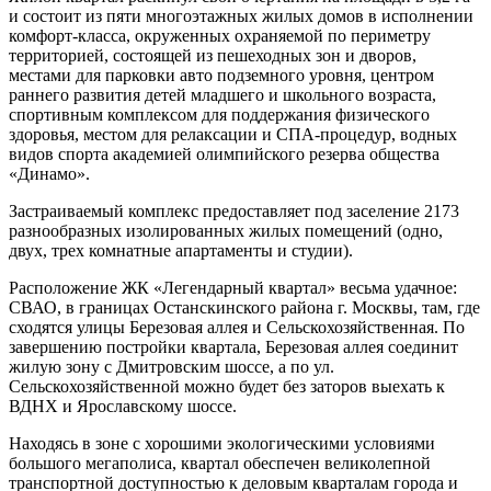
и состоит из пяти многоэтажных жилых домов в исполнении
комфорт-класса, окруженных охраняемой по периметру
территорией, состоящей из пешеходных зон и дворов,
местами для парковки авто подземного уровня, центром
раннего развития детей младшего и школьного возраста,
спортивным комплексом для поддержания физического
здоровья, местом для релаксации и СПА-процедур, водных
видов спорта академией олимпийского резерва общества
«Динамо».
Застраиваемый комплекс предоставляет под заселение 2173
разнообразных изолированных жилых помещений (одно,
двух, трех комнатные апартаменты и студии).
Расположение ЖК «Легендарный квартал» весьма удачное:
СВАО, в границах Останскинского района г. Москвы, там, где
сходятся улицы Березовая аллея и Сельскохозяйственная. По
завершению постройки квартала, Березовая аллея соединит
жилую зону с Дмитровским шоссе, а по ул.
Сельскохозяйственной можно будет без заторов выехать к
ВДНХ и Ярославскому шоссе.
Находясь в зоне с хорошими экологическими условиями
большого мегаполиса, квартал обеспечен великолепной
транспортной доступностью к деловым кварталам города и