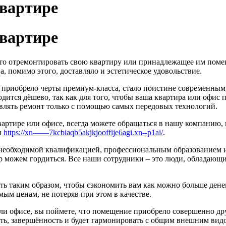
квартире
квартире
сто отремонтировать свою квартиру или принадлежащее им помещ
, помимо этого, доставляло и эстетическое удовольствие.
но приобрело черты премиум-класса, стало поистине современны
одится дёшево, так как для того, чтобы ваша квартира или офис
влять ремонт только с помощью самых передовых технологий.
вартире или офисе, всегда можете обращаться в нашу компанию, 
и
https://xn——7kcbiaqb5akjkjooffije6agi.xn--p1ai/
.
 необходимой квалификацией, профессиональным образованием 
р можем гордиться. Все наши сотрудники – это люди, обладающ
ать таким образом, чтобы сэкономить вам как можно больше дене
ым ценам, не потеряв при этом в качестве.
ли офисе, вы поймете, что помещение приобрело совершенно дру
сть, завершённость и будет гармонировать с общим внешним вид