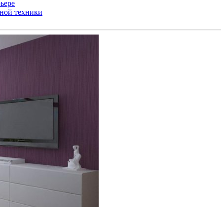
ьере
ьной техники