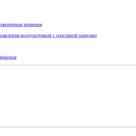
инженерные решения
правления воздуходувкой с сенсорной панелью
набжения