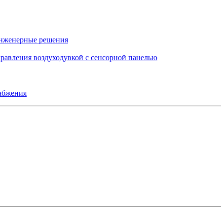
инженерные решения
правления воздуходувкой с сенсорной панелью
набжения