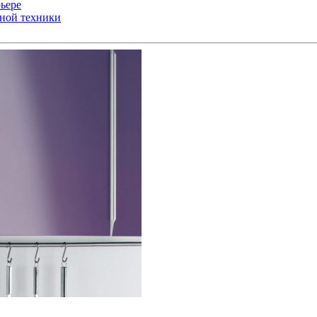
ьере
ьной техники