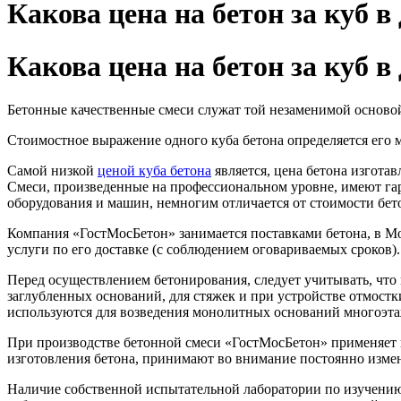
Какова цена на бетон за куб в
Какова цена на бетон за куб в
Бетонные качественные смеси служат той незаменимой основой
Стоимостное выражение одного куба бетона определяется его м
Самой низкой
ценой куба бетона
является, цена бетона изгота
Смеси, произведенные на профессиональном уровне, имеют гара
оборудования и машин, немногим отличается от стоимости бето
Компания «ГостМосБетон» занимается поставками бетона, в М
услуги по его доставке (с соблюдением оговариваемых сроков)
Перед осуществлением бетонирования, следует учитывать, что
заглубленных оснований, для стяжек и при устройстве отмос
используются для возведения монолитных оснований многоэта
При производстве бетонной смеси «ГостМосБетон» применяет п
изготовления бетона, принимают во внимание постоянно изме
Наличие собственной испытательной лаборатории по изучению 