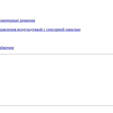
инженерные решения
правления воздуходувкой с сенсорной панелью
набжения