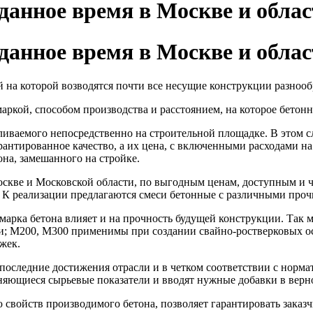
 данное время в Москве и обла
 данное время в Москве и обла
 на которой возводятся почти все несущие конструкции разнооб
аркой, способом производства и расстоянием, на которое бетон
вливаемого непосредственно на строительной площадке. В этом сл
нтированное качество, а их цена, с включенными расходами на э
на, замешанного на стройке.
оскве и Московской области, по выгодным ценам, доступным и 
. К реализации предлагаются смеси бетонные с различными прочн
 марка бетона влияет и на прочность будущей конструкции. Так
тки; М200, М300 применимы при создании свайно-ростверковых
жек.
оследние достижения отрасли и в четком соответствии с норма
няющиеся сырьевые показатели и вводят нужные добавки в верн
свойств производимого бетона, позволяет гарантировать заказч