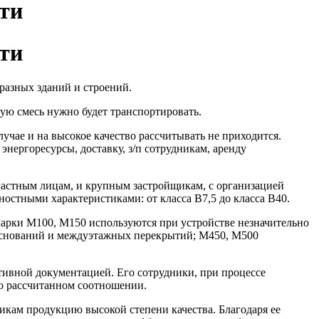
сти
сти
разных зданий и строений.
ную смесь нужно будет транспортировать.
учае и на высокое качество рассчитывать не приходится.
нергоресурсы, доставку, з/п сотрудникам, аренду
частным лицам, и крупным застройщикам, с организацией
остными характеристиками: от класса В7,5 до класса В40.
 марки М100, М150 используются при устройстве незначительно
 оснований и междуэтажных перекрытий; М450, М500
тивной документацией. Его сотрудники, при процессе
о рассчитанном соотношении.
икам продукцию высокой степени качества. Благодаря ее