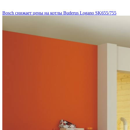
Bosch снижает цены на котлы Buderus Logano SK655/755