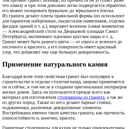
тем прочнее гранит. Вообще, по прочности он уступает разве
что алмазу и при этом довольно легко подвергается обработке,
его можно полировать буквально до зеркального блеска.
Из гранита делают плиты правильной формы (их используют
для парапетов набережных, пьедесталов памятников, отделки
фасадов зданий и т. д.), вырезают колонны (самая знаменитая
— Александрийский столп на Дворцовой площади Санкт-
Петербурга), вытачивают идеально круглые шары и т. д.
Гранит может быть разного цвета — от серого и зеленого до
песочного и красного, а его поверхность имеет красивый
узор, что добавляет ему еще большую декоративность.
Применение натурального камня
Благодаря всем этим свойствам гранит был популярен в
строительстве и отделке столетия назад, широко применяется
он и сейчас, в том числе в создании оригинальных интерьеров
жилых домов. Здесь он используется прежде всего как
материал для изготовления
столешницы из гранита
, а так же
из других пород. Также из него делают барные стойки,
подоконники, различные декоративные элементы.
Востребованы именно такие качества гранита, как прочность,
износостойкость и, конечно, красота.
Гранитные столешницы для кухни не только привлекательны