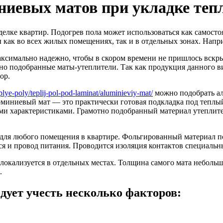
иевых матов при укладке тепл
елке квартир. Подогрев пола может использоваться как самосто
как во всех жилых помещениях, так и в отдельных зонах. Напри
аксимально надежно, чтобы в скором времени не пришлось вскр
о подобранные маты-утеплители. Так как продукция данного ви
ор.
teplye-poly/teplij-pol-pod-laminat/aluminieviy-mat/
можно подобрать а
миниевый мат — это практически готовая подкладка под теплый 
 характеристиками. Грамотно подобранный материал утеплител
 для любого помещения в квартире. Фольгированный материал по
тся и провод питания. Проводится изоляция контактов специальн
локализуется в отдельных местах. Толщина самого мата небольша
.
дует учесть несколько факторов: