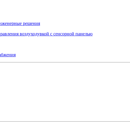
инженерные решения
правления воздуходувкой с сенсорной панелью
набжения