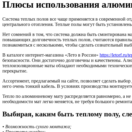
Плюсы использования алюмин
Система теплых полов все чаще применяется в современной отд
центрального отопления. Теплые полы могут быть установлены 
Нет сомнений в том, что система должна быть смонтирована м
повышающих долговечность теплых полов, считаются правильн
познакомиться с несколькими, чтобы сделать сознательный выб
В каталоге интернет-магазина «Лето в России»
https://letorf.ru/
безопасности. Они достаточно долговечны и качественны. Алю
теплоизоляционные маты обладают необходимыми техническими
перекрытие.
Ассортимент, предлагаемый на сайте, позволяет сделать выбор
него очень тонкий кабель. В условиях производства монтируе
Тепло по алюминиевому мату распределяется равномерно, а не 
необходимости мат легко меняется, не требуя большого ремонта
Выбирая, каким быть теплому полу, сле
• Возможность сухого монтажа;
• Простота укладки;