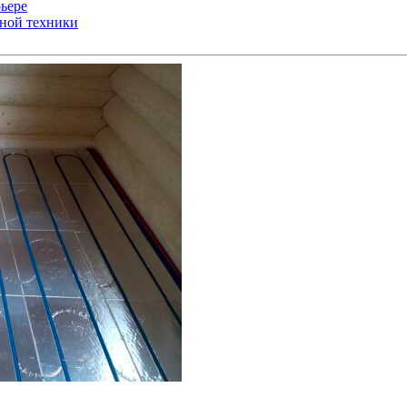
ьере
ьной техники