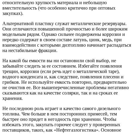
относительную хрупкость материала и небольшую
вместительность (что особенно критично при оптовых
закупках).
Альтернативой пластику служат металлические резервуары.
Они отличаются повышенной прочностью и более широким
модельным рядом. Однако сильнее подвержены коррозии и
нередко содержат в своем составе латунь, цинк, медь, при
взаимодействии с которыми дизтопливо начинает распадаться
на нестабильные фракции.
На какой бы емкости вы ни остановили свой выбор, не
забывайте следить за ее состоянием. Избегайте появления
трещин, коррозии (если речь идет о металлической таре),
водного конденсата и, как следствие, появления плесени и
грибков. Не используйте емкость повторно, предварительно
не очистив ее. Все вышеперечисленные проблемы негативно
сказываются как на качестве солярки, так и на сроках ее
хранения.
Не последнюю роль играет и качество самого дизельного
топлива. Чем больше в нем посторонних примесей, тем
быстрее оно придет в негодность при хранении. Чтобы
избежать этого, закупать горючее следует у проверенных
поставщиков, таких, как «Нефтегазлогистика». Основное