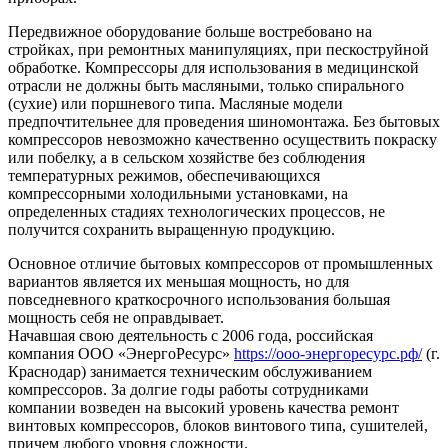
Передвижное оборудование больше востребовано на
стройках, при ремонтных манипуляциях, при пескоструйной
обработке. Компрессоры для использования в медицинской
отрасли не должны быть масляными, только спирального
(сухие) или поршневого типа. Масляные модели
предпочтительнее для проведения шиномонтажа. Без бытовых
компрессоров невозможно качественно осуществить покраску
или побелку, а в сельском хозяйстве без соблюдения
температурных режимов, обеспечивающихся
компрессорными холодильными установками, на
определенных стадиях технологических процессов, не
получится сохранить выращенную продукцию.
Основное отличие бытовых компрессоров от промышленных
вариантов является их меньшая мощность, но для
повседневного краткосрочного использования большая
мощность себя не оправдывает.
Начавшая свою деятельность с 2006 года, российская
компания ООО «ЭнергоРесурс»
https://ооо-энергоресурс.рф/
(г.
Краснодар) занимается техническим обслуживанием
компрессоров. За долгие годы работы сотрудниками
компании возведен на высокий уровень качества ремонт
винтовых компрессоров, блоков винтового типа, сушителей,
причем любого уровня сложности.