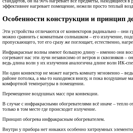
стандартов, он на 90% нагревает все предметы, находящиеся в р
эффективнее нагревает помещение, нежели просто теплый возд
Особенности конструкции и принцип де
Эти устройства отличаются от конвекторов радикально – они г
можно сравнить с комнатным солнышком – его излучение, подоб
пропускающего, тот его сразу же поглощает, естественно, нагре
Инфракрасные волны имеют большую длину – именно они воспр
согревают нас эти лучи независимо от ветров и сквозняков – о
ведь длина волн у их излучения аналогична длине волн ИК-спе
Ни один конвектор не может нагреть комнату мгновенно – ведь 
районе потолка, а мы-то находимся внизу, и пока воздушные м
комфортной температуры в помещении.
Перемещение воздушных масс при конвекции.
В случае с инфракрасными обогревателями всё иначе – тепло от
только в том месте где происходит излучение.
Принцип обогрева инфракрасным обогревателем.
Внутри у прибора нет никаких особенно хитроумных элементов