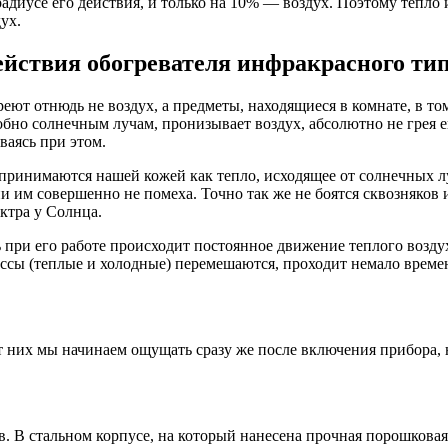
адиусе его действия, и только на 10% — воздух. Поэтому тепло ис
ух.
йствия обогревателя инфракрасного ти
реют отнюдь не воздух, а предметы, находящиеся в комнате, в т
но солнечным лучам, пронизывает воздух, абсолютно не грея его
ваясь при этом.
инимаются нашей кожей как тепло, исходящее от солнечных луч
ни им совершенно не помеха. Точно так же не боятся сквозняков
ктра у Солнца.
при его работе происходит постоянное движение теплого воздуха
ассы (теплые и холодные) перемешаются, проходит немало времен
 них мы начинаем ощущать сразу же после включения прибора, но 
. В стальном корпусе, на который нанесена прочная порошковая