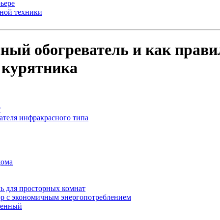
ьере
ьной техники
ный обогреватель и как правил
 курятника
т
ателя инфракрасного типа
дома
ь для просторных комнат
р с экономичным энергопотреблением
менный