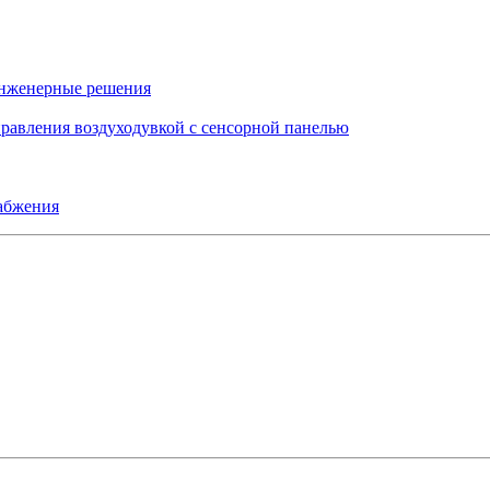
инженерные решения
правления воздуходувкой с сенсорной панелью
набжения