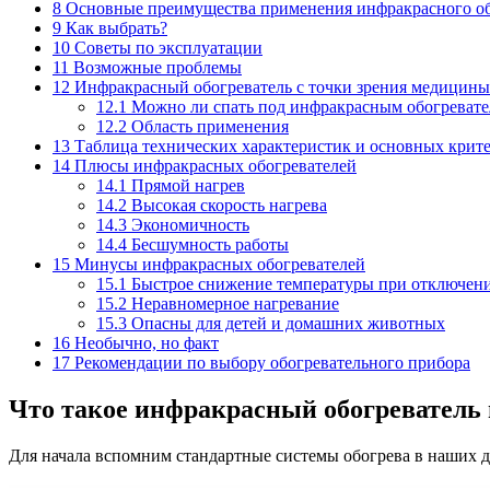
8
Основные преимущества применения инфракрасного об
9
Как выбрать?
10
Советы по эксплуатации
11
Возможные проблемы
12
Инфракрасный обогреватель с точки зрения медицины:
12.1
Можно ли спать под инфракрасным обогревате
12.2
Область применения
13
Таблица технических характеристик и основных крит
14
Плюсы инфракрасных обогревателей
14.1
Прямой нагрев
14.2
Высокая скорость нагрева
14.3
Экономичность
14.4
Бесшумность работы
15
Минусы инфракрасных обогревателей
15.1
Быстрое снижение температуры при отключени
15.2
Неравномерное нагревание
15.3
Опасны для детей и домашних животных
16
Необычно, но факт
17
Рекомендации по выбору обогревательного прибора
Что такое инфракрасный обогреватель 
Для начала вспомним стандартные системы обогрева в наших до