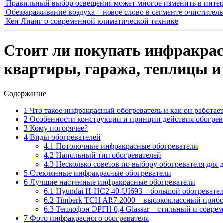
Правильный выбор освещения может многое изменить в интер
Обеззараживание воздуха – новое слово в сегменте очистител
Кен Лианг о современной климатической технике
Стоит ли покупать инфракрас
квартиры, гаража, теплицы и
Содержание
1
Что такое инфракрасный обогреватель и как он работае
2
Особенности конструкции и принцип действия обогрев
3
Кому погорячее?
4
Виды обогревателей
4.1
Потолочные инфракрасные обогреватели
4.2
Напольный тип обогревателей
4.3
Несколько советов по выбору обогревателя для 
5
Стеклянные инфракрасные обогреватели
6
Лучшие настенные инфракрасные обогреватели
6.1
Hyundai H-HC2-40-UI693 – большой обогревател
6.2
Timberk TCH AR7 2000 – высококлассный прибо
6.3
Теплофон ЭРГН 0,4 Glassar – стильный и совре
7
Фото инфракрасного обогревателя