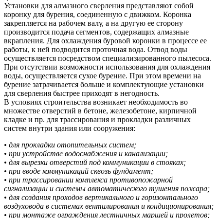
Установки для алмазного сверления представляют собой
коронку для бурения, соединенную с движком. Коронка
закрепляется на рабочем валу, а на другую ее сторону
производится подача сегментов, содержащих алмазные
вкрапления. Для охлаждения буровой коронки в процессе ее
работы, к ней подводится проточная вода. Отвод воды
осуществляется посредством специализированного пылесоса.
При отсутствии возможности использования для охлаждения
воды, осуществляется сухое бурение. При этом времени на
бурение затрачивается больше и комплектующие установки
для сверления быстрее приходят в негодность.
В условиях строительства возникает необходимость во
множестве отверстий в бетоне, железобетоне, кирпичной
кладке и пр. для трассирования и прокладки различных
систем внутри здания или сооружения:
• для прокладки отопительных систем;
• при устройстве водоснабжения и канализации;
• для вырезки отверстий под коммуникации в стояках;
• при вводе коммуникаций сквозь фундамент;
• при трассировании комплекса противопожарной
сигнализации и системы автоматического тушения пожара;
• для создания проходов вертикального и горизонтального
воздуховода в системах вентилирования и кондиционирования;
• при монтаже ограждения лестничных маршей и пролетов;