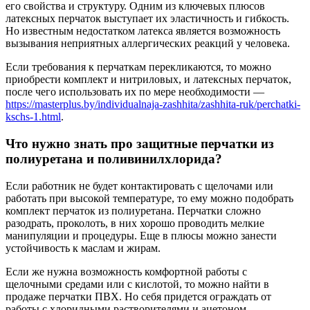
его свойства и структуру. Одним из ключевых плюсов
латексных перчаток выступает их эластичность и гибкость.
Но известным недостатком латекса является возможность
вызывания неприятных аллергических реакций у человека.
Если требования к перчаткам перекликаются, то можно
приобрести комплект и нитриловых, и латексных перчаток,
после чего использовать их по мере необходимости —
https://masterplus.by/individualnaja-zashhita/zashhita-ruk/perchatki-
kschs-1.html
.
Что нужно знать про защитные перчатки из
полиуретана и поливинилхлорида?
Если работник не будет контактировать с щелочами или
работать при высокой температуре, то ему можно подобрать
комплект перчаток из полиуретана. Перчатки сложно
разодрать, проколоть, в них хорошо проводить мелкие
манипуляции и процедуры. Еще в плюсы можно занести
устойчивость к маслам и жирам.
Если же нужна возможность комфортной работы с
щелочными средами или с кислотой, то можно найти в
продаже перчатки ПВХ. Но себя придется ограждать от
работы с хлоридными растворителями и ацетоном.