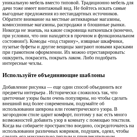
уникальную мебель вместо типовой. Традиционно мебель для
дачи тоже имеет винтажный вид. Не бойтесь искать самые
выгодные предложения из нестандартных источников.
Обратите внимание на местные антикварные магазины,
комиссионные магазины, распродажи и блошиные рынки.
Никогда не знаешь, на какие сокровища наткнешься (конечно,
при условии, что они находятся в прочном и функциональном
состоянии!). Комоды «под старину», изящные шкафчики,
пузатые буфеты и другие вещицы заиграют новыми красками
при грамотном оформлении. Их можно отреставрировать:
ошкурить, покрасить, покрыть лаком. Либо подобрать
интересные чехлы.
Используйте объединяющие шаблоны
Добавление рисунка — еще один способ объединить все
предметы интерьера . Исторически сложилось так, что
цветочные узоры были очень популярны, но чтобы сделать
внешний вид более современным, подумайте об
использовании шеврона или геометрического узора. В
загородном стиле царит комфорт, поэтому у вас есть много
возможностей добавить узор в комнату с помощью текстиля.
Когда вы собираете пространство воедино, сосредоточьтесь на
использовании различных ковриков, подушек, одеял, чтобы
сделать его максимально теплым и привлекательным.