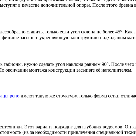
ыступят в качестве дополнительной опоры. После этого бревна 
о
есообразно ставить, только если угол склона не более 45
. Как 
На финише засыпьте укрепляющую конструкцию подходящим мат
о
ь габионы, нужно сделать угол наклона равным 90
. После чего
По окончании монтажа конструкции засыпьте её наполнителем.
ацы рено
имеют такую же структуру, только форма сетки отлича
техники. Этот вариант подходит для глубоких водоемов. Он как
 стоимость (из-за необходимости привлечения специальной техни