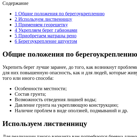
Содержание
1
Общие положения по берегоукреплению
2
Используем лиственницу
3
Применяем георешетку
4
Укрепляем берег габионами
5
Приобретаем матрацы рено
6
Берегоукрепление шпунтом
Общие положения по берегоукреплени
Укрепить берег лучше заранее, до того, как возникнут пробле
для них повышенную опасность, как и для людей, которые жив
того или иного способа:
Особенности местности;
Состав грунта;
Возможность отведения лишней воды;
Давление грунта на укрепляющую конструкцию;
Наличие проблем в виде оползней, подмываний и др.
Используем лиственницу
Для реализации такого варианта вам потребуются бревна длиной