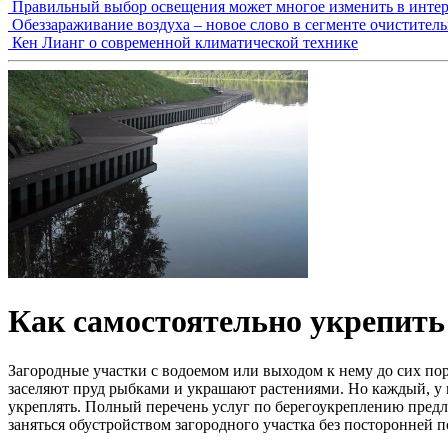
Правильный выбор освещения может многое изменить в интер
Обеззараживание воздуха – новое слово в сегменте очистител
Кен Лианг о современной климатической технике
Как самостоятельно укрепить 
Загородные участки с водоемом или выходом к нему до сих пор 
заселяют пруд рыбками и украшают растениями. Но каждый, у к
укреплять. Полный перечень услуг по берегоукреплению пре
заняться обустройством загородного участка без посторонней 