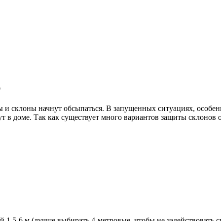
ю
мы и склоны начнут обсыпаться. В запущенных ситуациях, особен
ут в доме. Так как существует много вариантов защиты склоно
 1,5-6 м (лучше выбирать 4-метровые, чтобы не задействовать с