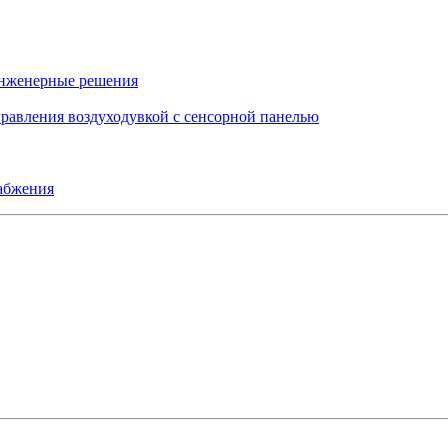
инженерные решения
правления воздуходувкой с сенсорной панелью
набжения