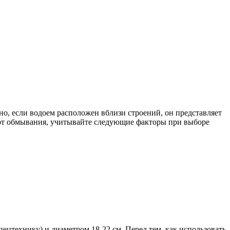
но, если водоем расположен вблизи строений, он представляет
в от обмывания, учитывайте следующие факторы при выборе
пецтехнику) и диаметром 18-22 см. Перед тем, как использовать