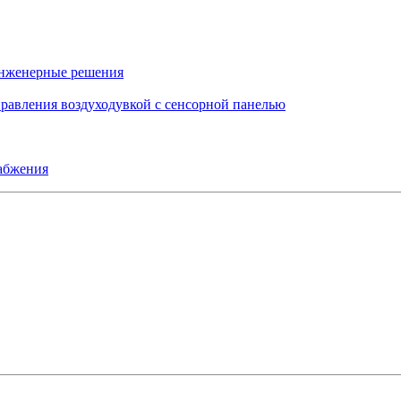
инженерные решения
правления воздуходувкой с сенсорной панелью
набжения