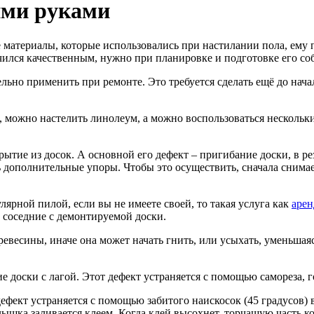
ими руками
материалы, которые использовались при настилании пола, ему п
ился качественным, нужно при планировке и подготовке его со
льно применить при ремонте. Это требуется сделать ещё до нача
 можно настелить линолеум, а можно воспользоваться нескольк
ытие из досок. А основной его дефект – пригибание доски, в ре
ь дополнительные упоры. Чтобы это осуществить, сначала снимае
ярной пилой, если вы не имеете своей, то такая услуга как
арен
ь соседние с демонтируемой доски.
евесины, иначе она может начать гнить, или усыхать, уменьшаяс
доски с лагой. Этот дефект устраняется с помощью самореза, г
дефект устраняется с помощью забитого наискосок (45 градусов)
олышка заливается клеем. Когда клей высохнет, торчащую часть