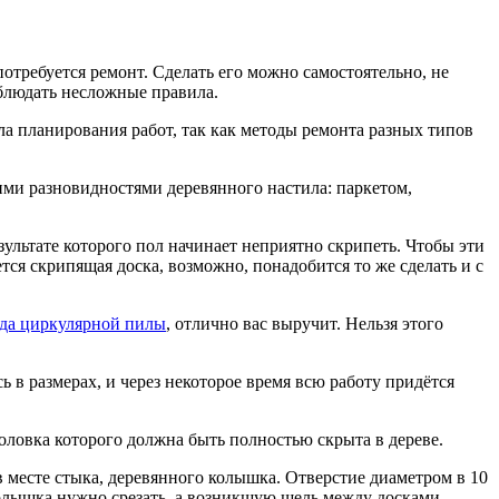
отребуется ремонт. Сделать его можно самостоятельно, не
блюдать несложные правила.
ла планирования работ, так как методы ремонта разных типов
ими разновидностями деревянного настила: паркетом,
зультате которого пол начинает неприятно скрипеть. Чтобы эти
тся скрипящая доска, возможно, понадобится то же сделать и с
да циркулярной пилы
, отлично вас выручит. Нельзя этого
ь в размерах, и через некоторое время всю работу придётся
оловка которого должна быть полностью скрыта в дереве.
 в месте стыка, деревянного колышка. Отверстие диаметром в 10
 колышка нужно срезать, а возникшую щель между досками