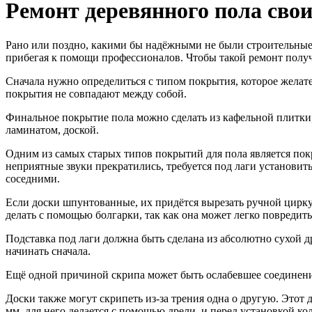
Ремонт деревянного пола сво
Рано или поздно, какими бы надёжными не были строительные 
прибегая к помощи профессионалов. Чтобы такой ремонт получ
Сначала нужно определиться с типом покрытия, которое желате
покрытия не совпадают между собой.
Финальное покрытие пола можно сделать из кафельной плитки,
ламинатом, доской.
Одним из самых старых типов покрытий для пола является покр
неприятные звуки прекратились, требуется под лаги установит
соседними.
Если доски шпунтованные, их придётся вырезать ручной циркул
делать с помощью болгарки, так как она может легко повредит
Подставка под лаги должна быть сделана из абсолютно сухой др
начинать сначала.
Ещё одной причиной скрипа может быть ослабевшее соединение 
Доски также могут скрипеть из-за трения одна о другую. Этот 
мм. для него делается с помощью дрели, и перед установкой к