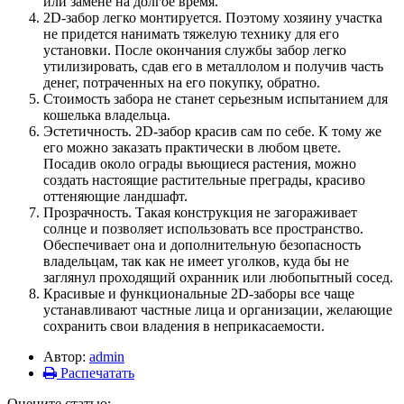
или замене на долгое время.
2D-забор легко монтируется. Поэтому хозяину участка
не придется нанимать тяжелую технику для его
установки. После окончания службы забор легко
утилизировать, сдав его в металлолом и получив часть
денег, потраченных на его покупку, обратно.
Стоимость забора не станет серьезным испытанием для
кошелька владельца.
Эстетичность. 2D-забор красив сам по себе. К тому же
его можно заказать практически в любом цвете.
Посадив около ограды вьющиеся растения, можно
создать настоящие растительные преграды, красиво
оттеняющие ландшафт.
Прозрачность. Такая конструкция не загораживает
солнце и позволяет использовать все пространство.
Обеспечивает она и дополнительную безопасность
владельцам, так как не имеет уголков, куда бы не
заглянул проходящий охранник или любопытный сосед.
Красивые и функциональные 2D-заборы все чаще
устанавливают частные лица и организации, желающие
сохранить свои владения в неприкасаемости.
Автор:
admin
Распечатать
Оцените статью: