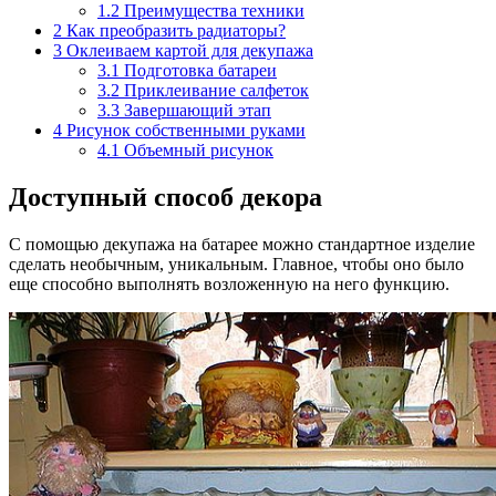
1.2
Преимущества техники
2
Как преобразить радиаторы?
3
Оклеиваем картой для декупажа
3.1
Подготовка батареи
3.2
Приклеивание салфеток
3.3
Завершающий этап
4
Рисунок собственными руками
4.1
Объемный рисунок
Доступный способ декора
С помощью декупажа на батарее можно стандартное изделие
сделать необычным, уникальным. Главное, чтобы оно было
еще способно выполнять возложенную на него функцию.