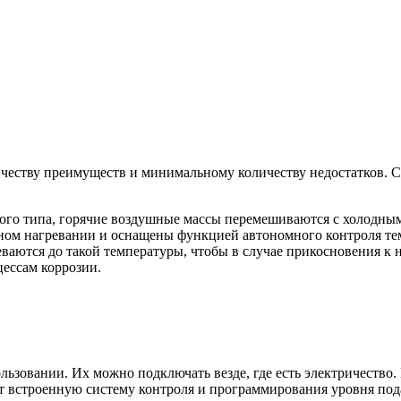
еству преимуществ и минимальному количеству недостатков. Сд
го типа, горячие воздушные массы перемешиваются с холодными
ном нагревании и оснащены функцией автономного контроля те
еваются до такой температуры, чтобы в случае прикосновения к
ессам коррозии.
льзовании. Их можно подключать везде, где есть электричеств
т встроенную систему контроля и программирования уровня подач