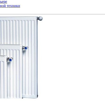
ьере
ьной техники