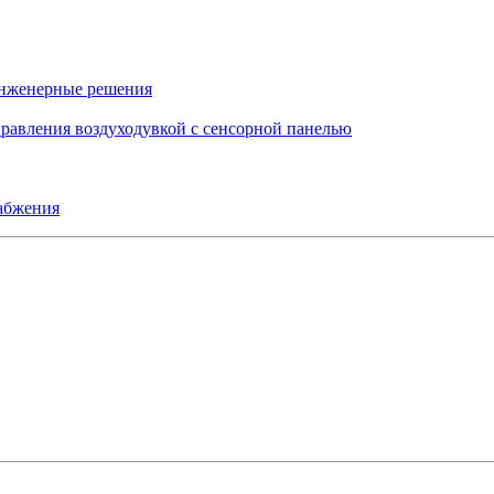
инженерные решения
правления воздуходувкой с сенсорной панелью
набжения