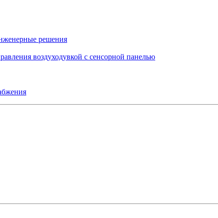
инженерные решения
правления воздуходувкой с сенсорной панелью
набжения