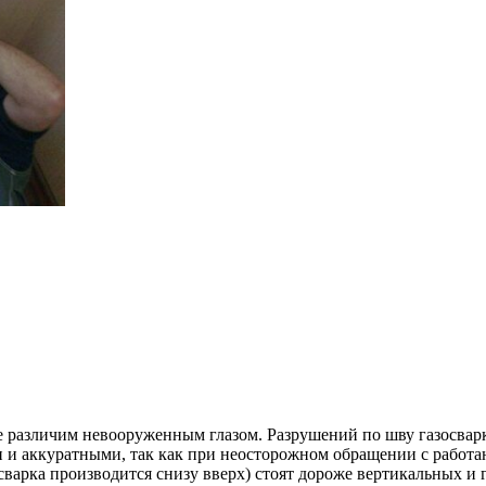
е различим невооруженным глазом. Разрушений по шву газосварк
и и аккуратными, так как при неосторожном обращении с работ
арка производится снизу вверх) стоят дороже вертикальных и 