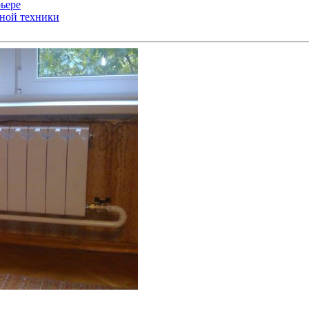
ьере
ьной техники