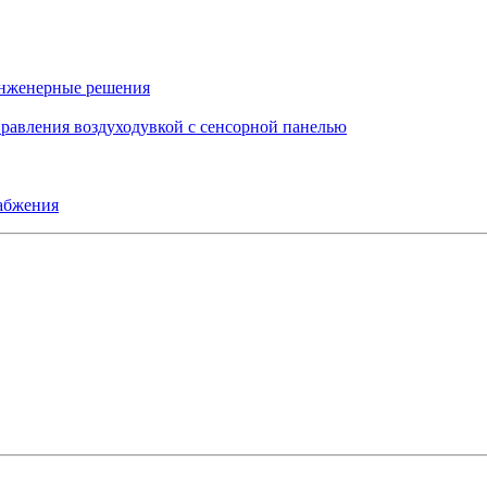
инженерные решения
правления воздуходувкой с сенсорной панелью
набжения