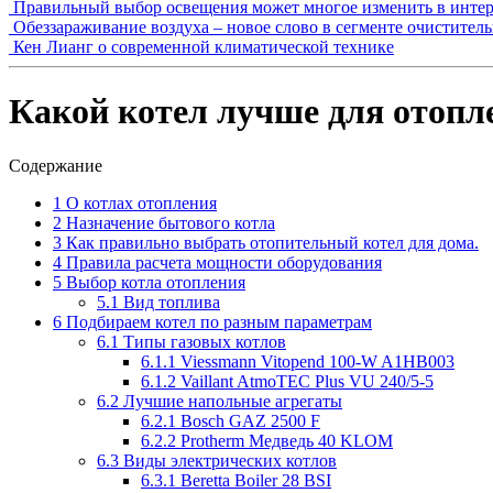
Правильный выбор освещения может многое изменить в интер
Обеззараживание воздуха – новое слово в сегменте очистител
Кен Лианг о современной климатической технике
Какой котел лучше для отопл
Содержание
1
О котлах отопления
2
Назначение бытового котла
3
Как правильно выбрать отопительный котел для дома.
4
Правила расчета мощности оборудования
5
Выбор котла отопления
5.1
Вид топлива
6
Подбираем котел по разным параметрам
6.1
Типы газовых котлов
6.1.1
Viessmann Vitopend 100-W A1HB003
6.1.2
Vaillant AtmoTEC Plus VU 240/5-5
6.2
Лучшие напольные агрегаты
6.2.1
Bosch GAZ 2500 F
6.2.2
Protherm Медведь 40 KLOM
6.3
Виды электрических котлов
6.3.1
Beretta Boiler 28 BSI