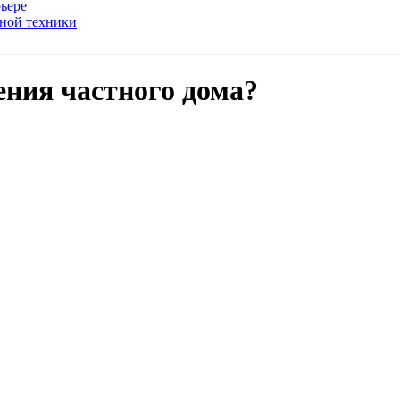
ьере
ьной техники
ения частного дома?