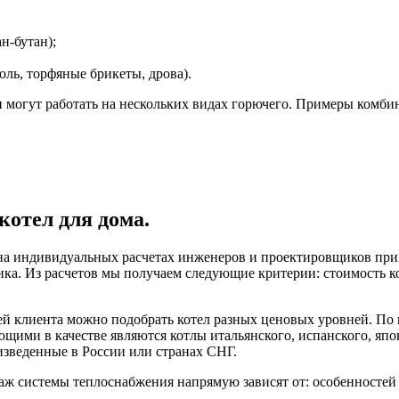
н-бутан);
оль, торфяные брикеты, дрова).
могут работать на нескольких видах горючего. Примеры комби
отел для дома.
 на индивидуальных расчетах инженеров и проектировщиков пр
ка. Из расчетов мы получаем следующие критерии: стоимость ко
ей клиента можно подобрать котел разных ценовых уровней. По
щими в качестве являются котлы итальянского, испанского, япо
изведенные в России или странах СНГ.
аж системы теплоснабжения напрямую зависят от: особенностей и