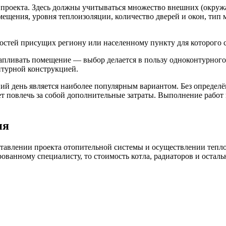
 проекта. Здесь должны учитываться множество внешних (окруж
ещения, уровня теплоизоляции, количество дверей и окон, тип м
ностей присущих региону или населенному пункту для которого с
апливать помещение — выбор делается в пользу одноконтурного
нтурной конструкцией.
й день является наиболее популярным вариантом. Без определён
 повлечь за собой дополнительные затраты. Выполнение работ п
ия
оставлении проекта отопительной системы и осуществлении тепл
ванному специалисту, то стоимость котла, радиаторов и осталь