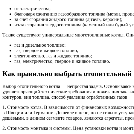
от электричества;
благодаря сжиганию газообразного топлива (метан, пропа
за счет сгорания жидкого топлива (дизель, керосин);
из-за сгорания твердого топлива (каменный или бурый уг
Также существуют универсальные многотопливные котлы. Они 
газ и дизельное топливо;
газ, твердое и жидкое топливо;
электричество, газ и жидкое топливо;
газ, электричество, твердое и жидкое топливо.
Как правильно выбрать отопительный к
Выбор отопительного котла — непростая задача. Основываясь
удовлетворяющий технические требования и пожелания заказчи
контуров, вид топлива, способ удаления отработанных газов.
1. Стоимость котла. В зависимости от финансовых возможност
в Швеции или Германии. Дешевле в цене, но не сильно уступаю
дешёвыми, в данном сегменте товаров, являются агрегаты, про
2. Стоимость монтажа и системы. Цена установки котла и монт