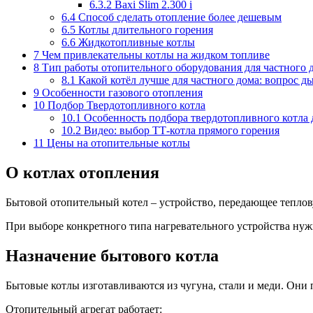
6.3.2
Baxi Slim 2.300 i
6.4
Способ сделать отопление более дешевым
6.5
Котлы длительного горения
6.6
Жидкотопливные котлы
7
Чем привлекательны котлы на жидком топливе
8
Тип работы отопительного оборудования для частного 
8.1
Какой котёл лучше для частного дома: вопрос д
9
Особенности газового отопления
10
Подбор Твердотопливного котла
10.1
Особенность подбора твердотопливного котла 
10.2
Видео: выбор ТТ-котла прямого горения
11
Цены на отопительные котлы
О котлах отопления
Бытовой отопительный котел – устройство, передающее теплов
При выборе конкретного типа нагревательного устройства нужн
Назначение бытового котла
Бытовые котлы изготавливаются из чугуна, стали и меди. Они 
Отопительный агрегат работает: