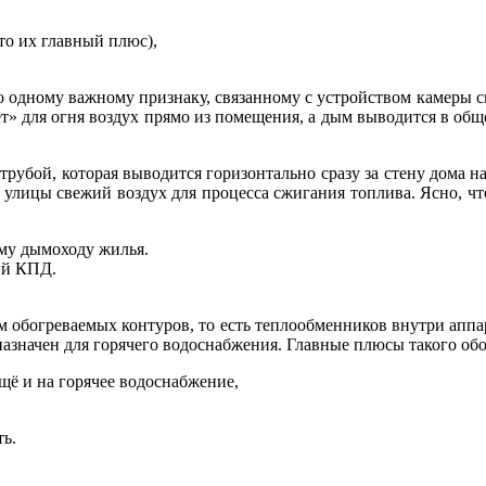
то их главный плюс),
одному важному признаку, связанному с устройством камеры сгор
рёт» для огня воздух прямо из помещения, а дым выводится в об
трубой, которая выводится горизонтально сразу за стену дома н
 улицы свежий воздух для процесса сжигания топлива. Ясно, чт
му дымоходу жилья.
ий КПД.
.
ом обогреваемых контуров, то есть теплообменников внутри аппа
назначен для горячего водоснабжения. Главные плюсы такого об
щё и на горячее водоснабжение,
ь.