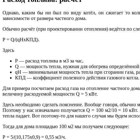
Однако, каким бы ни был по виду котёл, он сжигает то кол
зависимости от размера частного дома.
Обычно расчёт (при проектировании отопления) ведётся по с
Р = Q/(qHхКПД).
Здесь
Р — расход топлива в м3 за час,
Q — мощность тепла, нужная для обогрева определённой
qH — минимальная мощность тепла при сгорании газа, ра
КПД — коэффициент полезного действия газового котла.
Для примера посчитаем расход газа на отопление частного до
величину расходуемой мощности Q = 5 кВт.
Здесь необходимо сделать пояснение. Вообще говоря, обычно 
Поэтому у нас изначально получается Q = 100 м2/10 = 10 кВт
тепла падает. Вот поэтому-то для нашего случая мы будем испо
Тогда для дома площадью 100 м2 мы получаем следующее:
Р = 5/(10,175х0,9) = 0,55 м3/ч.