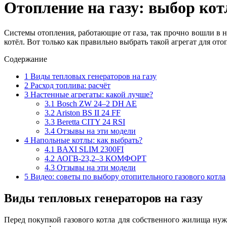
Отопление на газу: выбор кот
Системы отопления, работающие от газа, так прочно вошли в н
котёл. Вот только как правильно выбрать такой агрегат для от
Содержание
1
Виды тепловых генераторов на газу
2
Расход топлива: расчёт
3
Настенные агрегаты: какой лучше?
3.1
Bosch ZW 24–2 DH AE
3.2
Ariston BS II 24 FF
3.3
Beretta CITY 24 RSI
3.4
Отзывы на эти модели
4
Напольные котлы: как выбрать?
4.1
BAXI SLIM 2300FI
4.2
АОГВ-23,2–3 КОМФОРТ
4.3
Отзывы на эти модели
5
Видео: советы по выбору отопительного газового котла
Виды тепловых генераторов на газу
Перед покупкой газового котла для собственного жилища нужн