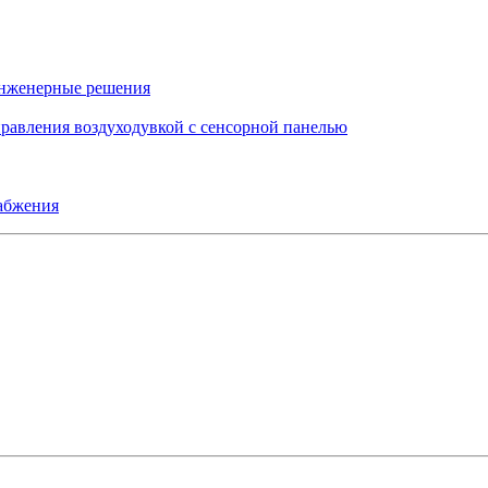
инженерные решения
правления воздуходувкой с сенсорной панелью
набжения