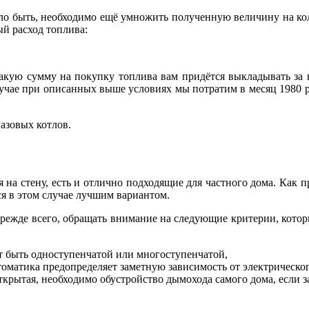
ло быть, необходимо ещё умножить полученную величину на колич
ый расход топлива:
 какую сумму на покупку топлива вам придётся выкладывать за 
лучае при описанных выше условиях мы потратим в месяц 1980 р., 
азовых котлов.
я на стену, есть и отлично подходящие для частного дома. Как п
я в этом случае лучшим вариантом.
 прежде всего, обращать внимание на следующие критерии, кото
т быть одноступенчатой или многоступенчатой,
оматика предопределяет заметную зависимость от электрическог
открытая, необходимо обустройство дымохода самого дома, если з