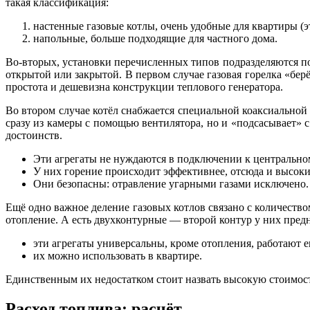
такая классификация:
настенные газовые котлы, очень удобные для квартиры (э
напольные, больше подходящие для частного дома.
Во-вторых, установки перечисленных типов подразделяются по 
открытой или закрытой. В первом случае газовая горелка «бе
простота и дешевизна конструкции теплового генератора.
Во втором случае котёл снабжается специальной коаксиальной 
сразу из камеры с помощью вентилятора, но и «подсасывает» с
достоинств.
Эти агрегаты не нуждаются в подключении к центрально
У них горение происходит эффективнее, отсюда и высок
Они безопасны: отравление угарными газами исключено
Ещё одно важное деление газовых котлов связано с количеств
отопление. А есть двухконтурные — второй контур у них пред
эти агрегаты универсальны, кроме отопления, работают е
их можно использовать в квартире.
Единственным их недостатком стоит назвать высокую стоимост
Расход топлива: расчёт