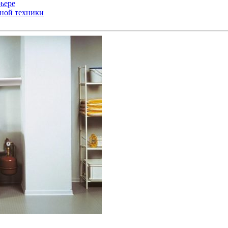
ьере
ьной техники