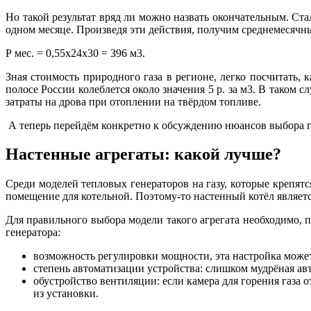
Но такой результат вряд ли можно назвать окончательным. Ста
одном месяце. Произведя эти действия, получим среднемесячн
Р мес. = 0,55х24х30 = 396 м3.
Зная стоимость природного газа в регионе, легко посчитать,
полосе России колеблется около значения 5 р. за м3. В таком с
затраты на дрова при отоплении на твёрдом топливе.
А теперь перейдём конкретно к обсуждению нюансов выбора г
Настенные агрегаты: какой лучше?
Среди моделей тепловых генераторов на газу, которые крепятс
помещение для котельной. Поэтому-то настенный котёл являетс
Для правильного выбора модели такого агрегата необходимо,
генератора:
возможность регулировки мощности, эта настройка може
степень автоматизации устройства: слишком мудрёная авт
обустройство вентиляции: если камера для горения газа 
из установки.