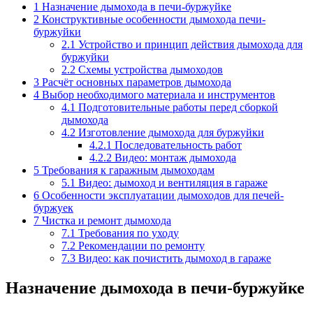
1
Назначение дымохода в печи-буржуйке
2
Конструктивные особенности дымохода печи-
буржуйки
2.1
Устройство и принцип действия дымохода для
буржуйки
2.2
Схемы устройства дымоходов
3
Расчёт основных параметров дымохода
4
Выбор необходимого материала и инструментов
4.1
Подготовительные работы перед сборкой
дымохода
4.2
Изготовление дымохода для буржуйки
4.2.1
Последовательность работ
4.2.2
Видео: монтаж дымохода
5
Требования к гаражным дымоходам
5.1
Видео: дымоход и вентиляция в гараже
6
Особенности эксплуатации дымоходов для печей-
буржуек
7
Чистка и ремонт дымохода
7.1
Требования по уходу
7.2
Рекомендации по ремонту
7.3
Видео: как почистить дымоход в гараже
Назначение дымохода в печи-буржуйке