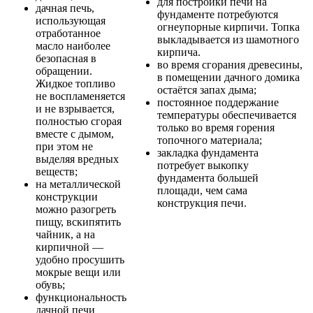
для постройки печи на
дачная печь,
фундаменте потребуются
использующая
огнеупорные кирпичи. Топка
отработанное
выкладывается из шамотного
масло наиболее
кирпича.
безопасная в
во время сгорания древесины,
обращении.
в помещении дачного домика
Жидкое топливо
остаётся запах дыма;
не воспламеняется
постоянное поддержание
и не взрывается,
температуры обеспечивается
полностью сгорая
только во время горения
вместе с дымом,
топочного материала;
при этом не
закладка фундамента
выделяя вредных
потребует выкопку
веществ;
фундамента большей
на металлической
площади, чем сама
конструкции
конструкция печи.
можно разогреть
пищу, вскипятить
чайник, а на
кирпичной —
удобно просушить
мокрые вещи или
обувь;
функциональность
дачной печи