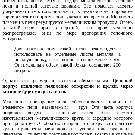
особенность достигается благодаря металлической заслонке
печи и полной загрузке дровами. Это помогает сделать
умеренную тягу в топочной части, в результате чего дрова не
горят, а тлеют на протяжении указанного времени. Мощность
пламени в печи регулируется металлическим продухом. Огонь
в такой печи горит в верхней части дров, медленно
распространяясь вниз по мере прогорания топочного
материала.
Для изготовления такой печи рекомендуется
использовать не отдельные листы металла, а
цельную бочку, с толщиной стен не менее 5 мм.
Оптимальный объём такой бочки составляет 200
литров.
Однако этот размер не является обязательным.
Цельный
корпус исключит появление отверстий и щелей, через
которые будет уходить тепло.
Медленное прогорание дров обеспечивается подвижным
элементом печи, называемым — груз. Эта часть корпуса
подводит воздух в топочный отсек. Этот элемент
изготавливают металлического круга, к середине которого
приварена труба. С обратной стороны этого круга, от центра к
краю, приварены металлические уголки или фрагменты
швеллера. Эти детали обеспечивают подачу воздуха в крайние