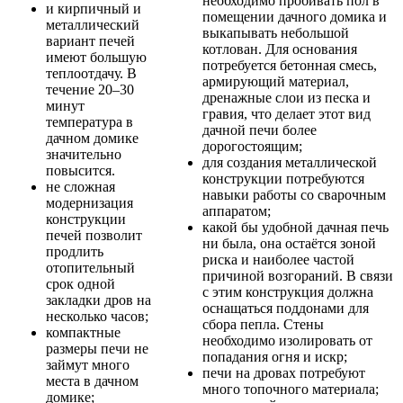
необходимо пробивать пол в
и кирпичный и
помещении дачного домика и
металлический
выкапывать небольшой
вариант печей
котлован. Для основания
имеют большую
потребуется бетонная смесь,
теплоотдачу. В
армирующий материал,
течение 20–30
дренажные слои из песка и
минут
гравия, что делает этот вид
температура в
дачной печи более
дачном домике
дорогостоящим;
значительно
для создания металлической
повысится.
конструкции потребуются
не сложная
навыки работы со сварочным
модернизация
аппаратом;
конструкции
какой бы удобной дачная печь
печей позволит
ни была, она остаётся зоной
продлить
риска и наиболее частой
отопительный
причиной возгораний. В связи
срок одной
с этим конструкция должна
закладки дров на
оснащаться поддонами для
несколько часов;
сбора пепла. Стены
компактные
необходимо изолировать от
размеры печи не
попадания огня и искр;
займут много
печи на дровах потребуют
места в дачном
много топочного материала;
домике;