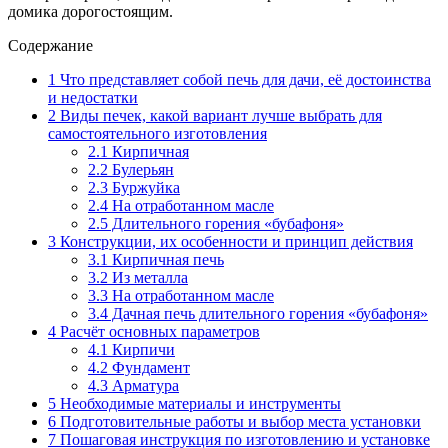
домика дорогостоящим.
Содержание
1
Что представляет собой печь для дачи, её достоинства
и недостатки
2
Виды печек, какой вариант лучше выбрать для
самостоятельного изготовления
2.1
Кирпичная
2.2
Булерьян
2.3
Буржуйка
2.4
На отработанном масле
2.5
Длительного горения «бубафоня»
3
Конструкции, их особенности и принцип действия
3.1
Кирпичная печь
3.2
Из металла
3.3
На отработанном масле
3.4
Дачная печь длительного горения «бубафоня»
4
Расчёт основных параметров
4.1
Кирпичи
4.2
Фундамент
4.3
Арматура
5
Необходимые материалы и инструменты
6
Подготовительные работы и выбор места установки
7
Пошаговая инструкция по изготовлению и установке