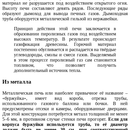
материал не разрушается под воздействием открытого огня.
Высоту печи составляют девять рядов. Последующие ряды
образуют дымоход для вывода печных газов. Дымоходная
труба оборудуется металлической гильзой из нержавейки.
Принцип действия этой печи заключается в
образовании пиролизных газов под воздействием
высоких температур. В результате происходит
газификация древесины. Горючий материал
постепенно обугливается и распадается на твёрдые
углеводороды, смолы и смеси газов. Выделяемый
в этом процессе пиролизный газ сам становится
топливом, что позволяет получить
дополнительный источник тепла.
Из металла
Металлическая печь или наиболее привычное её название –
«буржуйка», имеет вид короба, отрезка трубы,
использованного газового баллона или бочки. В ней
предусмотрены отсеки и камеры, оборудованные дверцами.
Для этой конструкции потребуется металл толщиной не менее
5–6 мм, в противном случае стенки печи прогорят.
Если для
корпуса буржуйки используется труба, то её диаметр
должен быть не менее 30 см, при соответствующей