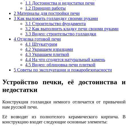
1.1
Достоинства и недостатки печи
1.2
Принцип работы
2
Материалы для постройки печи
3
Как выложить голландку своими руками
3.1
Строительство фундамента
3.2
Как выполнить кладку печи своими руками
3.3
Видео: строительство голландки
4
Отделка готовой печи
4.1
Штукатурим
4.2
Украшаем изразцами
4.3
Украшаем плиткой
4.4
На что сгодится натуральный камень
4.5
Видео: облицовка печи плиткой
5
Советы по эксплуатации и пожаробезопасности
Устройство печки, её достоинства и
недостатки
Конструкция голландки немного отличается от привычной
нам русской печи.
Её возводят из полнотелого керамического кирпича. В
конструкцию входят следующие основные элементы: