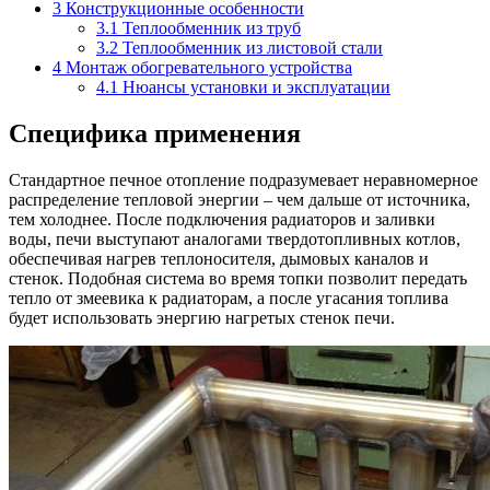
3
Конструкционные особенности
3.1
Теплообменник из труб
3.2
Теплообменник из листовой стали
4
Монтаж обогревательного устройства
4.1
Нюансы установки и эксплуатации
Специфика применения
Стандартное печное отопление подразумевает неравномерное
распределение тепловой энергии – чем дальше от источника,
тем холоднее. После подключения радиаторов и заливки
воды, печи выступают аналогами твердотопливных котлов,
обеспечивая нагрев теплоносителя, дымовых каналов и
стенок. Подобная система во время топки позволит передать
тепло от змеевика к радиаторам, а после угасания топлива
будет использовать энергию нагретых стенок печи.