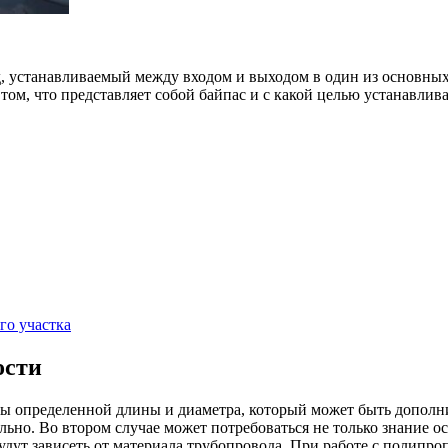
, устанавливаемый между входом и выходом в один из основных
том, что представляет собой байпас и с какой целью устанавлив
о участка
ости
рубы определенной длины и диаметра, который может быть допо
льно. Во втором случае может потребоваться не только знание 
удут зависеть от материала трубопровода. При работе с полипр