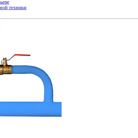
ьере
ьной техники