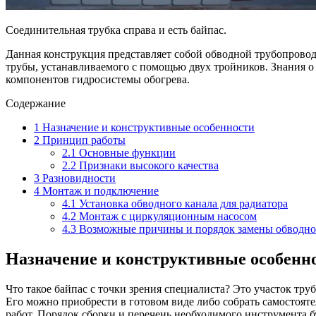
Соединительная трубка справа и есть байпас.
Данная конструкция представляет собой обводной трубопровод
трубы, устанавливаемого с помощью двух тройников. Знания о 
компонентов гидросистемы обогрева.
Содержание
1
Назначение и конструктивные особенности
2
Принцип работы
2.1
Основные функции
2.2
Признаки высокого качества
3
Разновидности
4
Монтаж и подключение
4.1
Установка обводного канала для радиатора
4.2
Монтаж с циркуляционным насосом
4.3
Возможные причины и порядок замены обводног
Назначение и конструктивные особенн
Что такое байпас с точки зрения специалиста? Это участок т
Его можно приобрести в готовом виде либо собрать самостояте
работ. Порядок сборки и перечень необходимого инструмента б