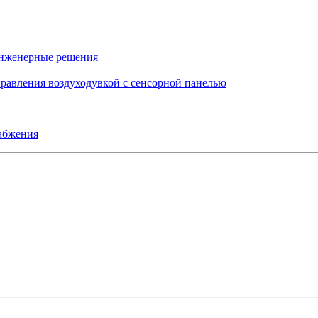
инженерные решения
правления воздуходувкой с сенсорной панелью
набжения