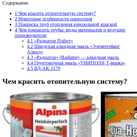
Содержание
1
Чем красить отопительную систему?
2
Некоторые особенности нанесения
3
Покраска труб отопления аэрозольной краской
4
Чем покрасить трубы: виды материалов и ведущие
производители
4.1
«Радиатор Пэйнт»
4.2
Шведская алкидная эмаль «Элементфарг
Алкид»
4.3
«Радиатор» (Radiator) — алкидная эмаль
4.4
Грунтовочная эмаль «УНИПОЛ® Т-марка»
4.5
ВД-АК-1179
Чем красить отопительную систему?