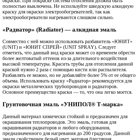
окраски. При покраске система отопления должна быть
полностью выключена. Не используйте шведскую алкидную
краску для окраски электрообогревателей, так как
электрообогреватели нагреваются слишком сильно.
«Радиатор» (Radiator) — алкидная эмаль
Совместно с ней можно использовать разбавитель «ЮНИТ»
(UNIT) и «ЮНИТ СПРЕЙ» (UNIT SPRAY). Следует
отметить, что данный вид краски может со временем обрести
более желтоватый оттенок из-за длительного воздействия
высокой температуры. Красить трубы для отопления данной
краской нужно 2 раза с помощью кисти или распылителя.
Разбавлять ее можно, но не добавляйте более 5% от ее общего
объема. Использовать краску «Радиатор» рекомендуется для
окраски металлических трубопроводов и радиаторов.
Основное преимущество краски — то, что она легко моется.
Грунтовочная эмаль «УНИПОЛ® Т-марка»
Данный материал химически стойкий и предназначен для
окрашивания теплопроводов. Это эмаль, готовая для
окрашивания радиаторов и любого оборудования,
предназначенного для нагревания до 200 градусов. Данной
эмали свойственен белый цвет, матовая блестящая