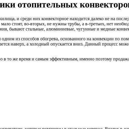
тики отопительных конвекторо
илища, и среди них конвекторное находится далеко не на после
к мало стоят, во-вторых, не нужны трубы, а в-третьих, нет необ
ления, бывают стальные, алюминиевые, чугунные и медные конве
я одним из способов обогрева, основанного на конвекции по по
ается наверх, а холодный опускается вниз. Данный процесс можн
но в то же время и самым эффективным, именно поэтому продажа
агреватели, которые помещены в стальные корпуса. Воздух в да