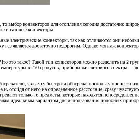
, то выбор конвекторов для отопления сегодня достаточно широк
же и газовые конвекторы.
ые электрические конвекторы, так как отличаются они небольш
у газ является достаточно недорогим. Однако монтаж конвекторо
то это такое? Такой тип конвекторов можно разделить на 2 гру
емпературы в 250 градусов, приборы же светового спектра — до
греватели, является быстрота обогрева, поскольку процесс нач
ра и, отойдя от него на определенное расстояние, сразу чувствуе
гревают только те предметы, которые находятся непосредственн
амым идеальным вариантом для использования подобных приборо