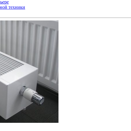
ьере
ьной техники