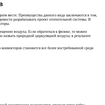
в
днем месте. Преимущества данного вида заключаются в том,
ходимости разрабатывать проект отопительной системы. В
кторы.
мещению воздуха. Если обратиться к физике, то можно
о назвать природной циркуляцией воздуха, в результате
 конвекторов становится все более востребованной среди
нной конструкции поднимается, проходя через ребра