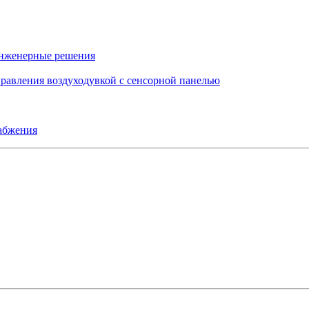
инженерные решения
правления воздуходувкой с сенсорной панелью
набжения