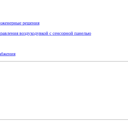
инженерные решения
правления воздуходувкой с сенсорной панелью
набжения