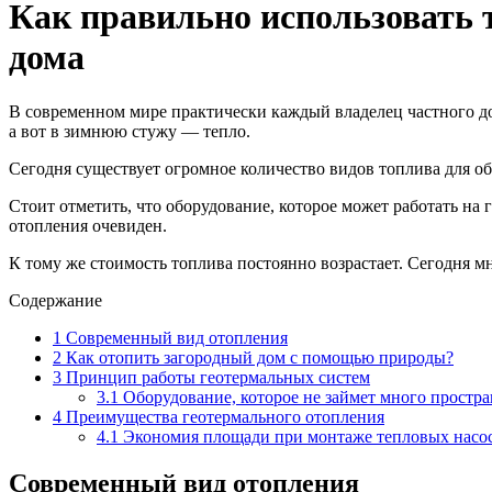
Как правильно использовать т
дома
В современном мире практически каждый владелец частного до
а вот в зимнюю стужу — тепло.
Сегодня существует огромное количество видов топлива для обог
Стоит отметить, что оборудование, которое может работать на 
отопления очевиден.
К тому же стоимость топлива постоянно возрастает. Сегодня м
Содержание
1
Современный вид отопления
2
Как отопить загородный дом с помощью природы?
3
Принцип работы геотермальных систем
3.1
Оборудование, которое не займет много простра
4
Преимущества геотермального отопления
4.1
Экономия площади при монтаже тепловых насо
Современный вид отопления