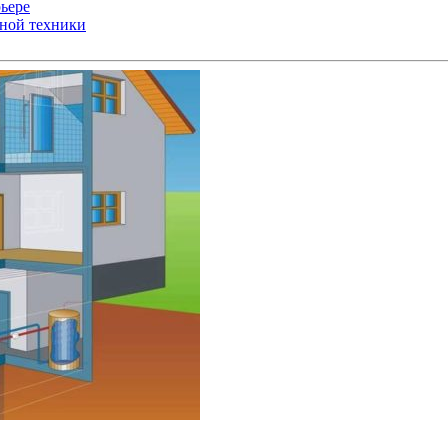
ьере
ьной техники