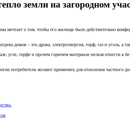
епло земли на загородном учас
ма мечтает о том, чтобы его жилище было действительно комфо
рева домов – это дрова, электроэнергия, торф, газ и уголь, а т
газе, угле, торфе и прочем горючем материале нельзя отнести к
ногие потребители желают применять для отопления частного дом
нства.
сов