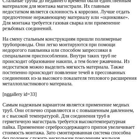
Стальные трубы до недавнего времени были единственным
материалом для монтажа магистрали. Их главным
недостатком является склонность к коррозии. Лучше отдать
предпочтение нержавеющему материалу или «оцинковке».
Для монтажа требуется газовая сварка или применение
резьбовых соединений.
На смену стальным конструкциям пришли полимерные
трубопроводы. Они легко монтируются при помощи
недорогого паяльника или способом запрессовки в
специальном приспособлении. Внутри таких труб не
происходит образование накипи, а тем более ржавчины. Из
недостатков можно выделить мягкость материала. Также
постепенно происходит появление течей в прессованных
соединениях из-за высокого показателя теплового расширения
металлопластикового материала.
[nggallery id=33]
Самым надежным вариантом является применение медных
труб. Они отлично справляются и с повышенным давлением,
и с высокой температурой. Для соединения труб в
герметичную магистраль требуется высокотемпературная
пайка. Применение серебросодержащего припоя увеличивает
стоимость монтажа. Зато смонтированная система способна
без поломок служить нескольким поколениям жильцов.