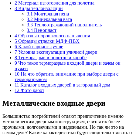
2
Материал изготовления для полотна
3
Виды теплоизоляции
3.1
Монтажная пена
3.2
Минеральная вата
3.3
Теплоотражающий наполнитель
3.4
Пенопласт
4
Образцы порошкового напыления
5
Образцы отделки МДФ-ПВХ
6
Какой вариант лучше
7
Условия эксплуатации уличной двери
8
Терморазрыв в полотне и коробе
9
Что такое терморазрыв входной двери и зачем он
нужен
10
На что обратить внимание при выборе двери с
терморазрывом
11
Каталог входных дверей в загородный дом
12
Фото работ
Металлические входные двери
Большинство потребителей отдают предпочтение именно
металлическим дверным конструкциям, считая их более
прочными, долговечными и надежными. Но так ли это на
самом деле? Какие характеристики будут свидетельствовать о