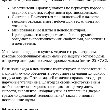
Уплотнители. Прокладываются по периметру короба и
дверного полотна, эффективны противсквозняков.
Синтепон. Применяется с винилискожей в качестве
внешней отделки, имеет небольшой вес, отличается
мягкостью.
Минераловатные плиты и пенополистирол.
Прокладываются внутри железной конструкции,
обладают гигроскопическими свойствами, экологичны
и долговечны.
У нас можно недорого купить модели с терморазрывом,
которые обеспечивают максимальную защиту частного дома
от промерзания даже в самые суровые холода (ниже -25 ᵒС).С).
Если зона входа в помещение контактирует непосредственно
с улицей, нужно обеспечить отсутствие задувания холодного
воздуха внутрь. С этой задачей отлично справляются двери
наружные утепленные. Благодаря своим конструктивным
особенностям они хорошо защищают от промерзания,
сырости, сквозняков. Входная уличная утепленная дверь с
грамотно сделанной теплоизоляцией также поглощает
посторонние шумы.
Монтажная пена