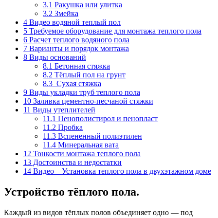
3.1
Ракушка или улитка
3.2
Змейка
4
Видео водяной теплый пол
5
Требуемое оборудование для монтажа теплого пола
6
Расчет теплого водяного пола
7
Варианты и порядок монтажа
8
Виды оснований
8.1
Бетонная стяжка
8.2
Тёплый пол на грунт
8.3
Сухая стяжка
9
Виды укладки труб теплого пола
10
Заливка цементно-песчаной стяжки
11
Виды утеплителей
11.1
Пенополистирол и пенопласт
11.2
Пробка
11.3
Вспененный полиэтилен
11.4
Минеральная вата
12
Тонкости монтажа теплого пола
13
Достоинства и недостатки
14
Видео – Установка теплого пола в двухэтажном доме
Устройство тёплого пола.
Каждый из видов тёплых полов объединяет одно — под