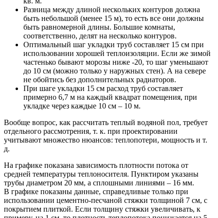
кв. м.
Разница между длиной нескольких контуров должна
быть небольшой (менее 15 м), то есть все они должны
быть равномерной длины. Большие комнаты,
соответственно, делят на несколько контуров.
Оптимальный шаг укладки труб составляет 15 см при
использовании хорошей теплоизоляции. Если же зимой
частенько бывают морозы ниже -20, то шаг уменьшают
до 10 см (можно только у наружных стен). А на севере
не обойтись без дополнительных радиаторов.
При шаге укладки 15 см расход труб составляет
примерно 6,7 м на каждый квадрат помещения, при
укладке через каждые 10 см – 10 м.
Вообще вопрос, как рассчитать теплый водяной пол, требует
отдельного рассмотрения, т. к. при проектировании
учитывают множество нюансов: теплопотери, мощность и т.
д.
На графике показана зависимость плотности потока от
средней температуры теплоносителя. Пунктиром указаны
трубы диаметром 20 мм, а сплошными линиями – 16 мм.
В графике показаны данные, справедливые только при
использовании цементно-песчаной стяжки толщиной 7 см, с
покрытием плиткой. Если толщину стяжки увеличивать, к
примеру, на 1 см, то плотность теплопотока понижается на 5-