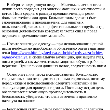
— Выберите подходящую пилу — Маленькая, легкая пила
лучше всего подходит для очистки маленьких конечностей и
веток. Пила среднего размера предназначена для резки
больших стеблей или дров. Большие пилы должны быть
зарезервированы и предназначены для опытных
пользователей, таких как профессиональные лесорубы и тд.,
основной деятельностью которых является спил и повал
деревьев в промышленном масштабе.
— Носите защитную одежду — при использовании цепной
пилы необходимо приобрести и обязательно одеть защитные
очки
https://www.biteh.by/sredstva-zashchity/sredstva-zashchity-
organov-zreniya
, и специальную амуницию, для защиты глаз,
лица и ушей, а так же желательна защитная обувь и рабочие
перчатки. При наличии длинных волос, следует носить шлем.
— Осмотрите пилу перед использованием. Большинство
современных пил оснащаются цепными тормозами, поэтому
перед каждым использованием следуйте инструкции по
эксплуатации для проверки тормоза. Поскольку острая цепь
обеспечивает высочайшую производительность и
безопасность, убедитесь, что цепь заточена и правильно
натянута на планке.
— Безопасный старт — самое безопасное место для запуска