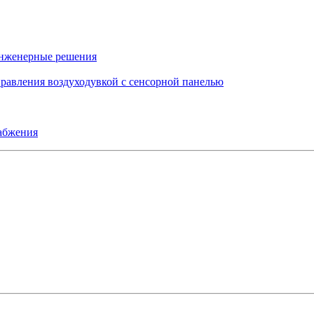
инженерные решения
правления воздуходувкой с сенсорной панелью
набжения