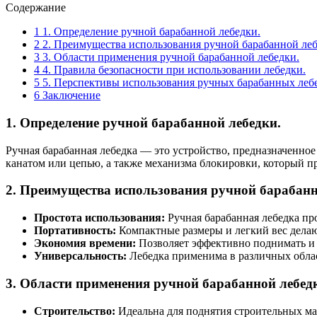
Содержание
1
1. Определение ручной барабанной лебедки.
2
2. Преимущества использования ручной барабанной леб
3
3. Области применения ручной барабанной лебедки.
4
4. Правила безопасности при использовании лебедки.
5
5. Перспективы использования ручных барабанных леб
6
Заключение
1.
Определение ручной барабанной лебедки.
Ручная барабанная лебедка — это устройство, предназначенное
канатом или цепью, а также механизма блокировки, который п
2.
Преимущества использования ручной барабанн
Простота использования:
Ручная барабанная лебедка про
Портативность:
Компактные размеры и легкий вес делаю
Экономия времени:
Позволяет эффективно поднимать и 
Универсальность:
Лебедка применима в различных област
3.
Области применения ручной барабанной лебед
Строительство:
Идеальна для поднятия строительных мат