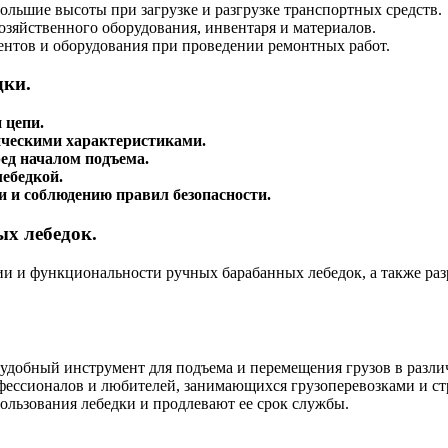
ольшие высоты при загрузке и разгрузке транспортных средств.
озяйственного оборудования, инвентаря и материалов.
нтов и оборудования при проведении ремонтных работ.
дки.
 цепи.
ническими характеристиками.
ред началом подъема.
лебедкой.
 и соблюдению правил безопасности.
х лебедок.
и и функциональности ручных барабанных лебедок, а также ра
удобный инструмент для подъема и перемещения грузов в различ
ессионалов и любителей, занимающихся грузоперевозками и стр
ользования лебедки и продлевают ее срок службы.